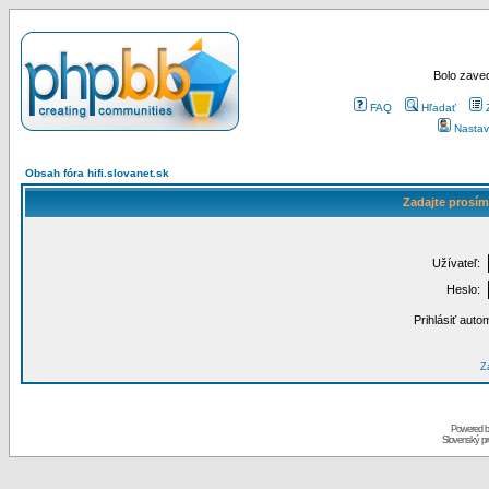
Bolo zaved
FAQ
Hľadať
Nastav
Obsah fóra hifi.slovanet.sk
Zadajte prosím
Užívateľ:
Heslo:
Prihlásiť auto
Za
Powered 
Slovenský p