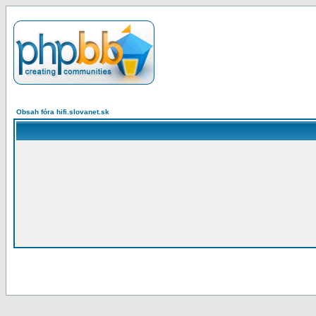
Obsah fóra hifi.slovanet.sk