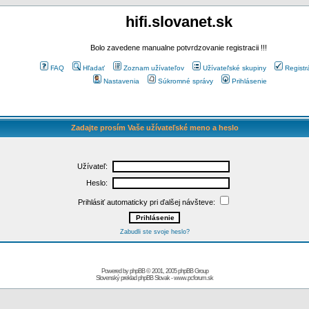
hifi.slovanet.sk
Bolo zavedene manualne potvrdzovanie registracii !!!
FAQ
Hľadať
Zoznam užívateľov
Užívateľské skupiny
Registr
Nastavenia
Súkromné správy
Prihlásenie
Zadajte prosím Vaše užívateľské meno a heslo
Užívateľ:
Heslo:
Prihlásiť automaticky pri ďalšej návšteve:
Zabudli ste svoje heslo?
Powered by
phpBB
© 2001, 2005 phpBB Group
Slovenský preklad
phpBB Slovak
-
www.pcforum.sk