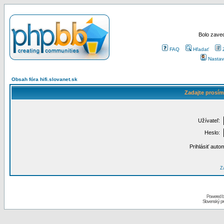
Bolo zaved
FAQ
Hľadať
Nastav
Obsah fóra hifi.slovanet.sk
Zadajte prosím
Užívateľ:
Heslo:
Prihlásiť auto
Za
Powered 
Slovenský p