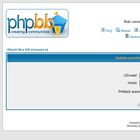
Bolo zaved
FAQ
Hľadať
Nastav
Obsah fóra hifi.slovanet.sk
Zadajte prosím
Užívateľ:
Heslo:
Prihlásiť auto
Za
Powered 
Slovenský p