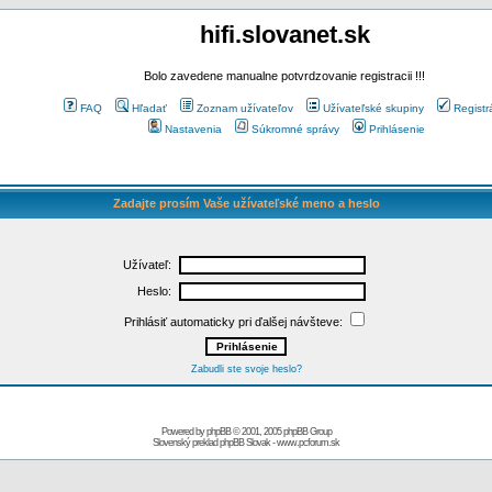
hifi.slovanet.sk
Bolo zavedene manualne potvrdzovanie registracii !!!
FAQ
Hľadať
Zoznam užívateľov
Užívateľské skupiny
Registr
Nastavenia
Súkromné správy
Prihlásenie
Zadajte prosím Vaše užívateľské meno a heslo
Užívateľ:
Heslo:
Prihlásiť automaticky pri ďalšej návšteve:
Zabudli ste svoje heslo?
Powered by
phpBB
© 2001, 2005 phpBB Group
Slovenský preklad
phpBB Slovak
-
www.pcforum.sk