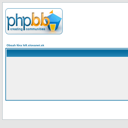
Obsah fóra hifi.slovanet.sk