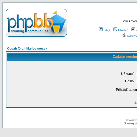
Bolo zaved
FAQ
Hľadať
Nastav
Obsah fóra hifi.slovanet.sk
Zadajte prosím
Užívateľ:
Heslo:
Prihlásiť auto
Za
Powered 
Slovenský p