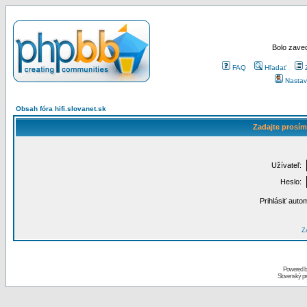
Bolo zaved
FAQ
Hľadať
Nastav
Obsah fóra hifi.slovanet.sk
Zadajte prosím
Užívateľ:
Heslo:
Prihlásiť auto
Za
Powered 
Slovenský p