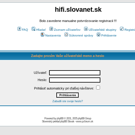
hifi.slovanet.sk
Bolo zavedene manualne potvrdzovanie registracii !!!
FAQ
Hľadať
Zoznam užívateľov
Užívateľské skupiny
Registr
Nastavenia
Súkromné správy
Prihlásenie
Zadajte prosím Vaše užívateľské meno a heslo
Užívateľ:
Heslo:
Prihlásiť automaticky pri ďalšej návšteve:
Zabudli ste svoje heslo?
Powered by
phpBB
© 2001, 2005 phpBB Group
Slovenský preklad
phpBB Slovak
-
www.pcforum.sk