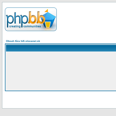
Obsah fóra hifi.slovanet.sk