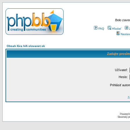
Bolo zaved
FAQ
Hľadať
Nastav
Obsah fóra hifi.slovanet.sk
Zadajte prosím
Užívateľ:
Heslo:
Prihlásiť auto
Za
Powered 
Slovenský p