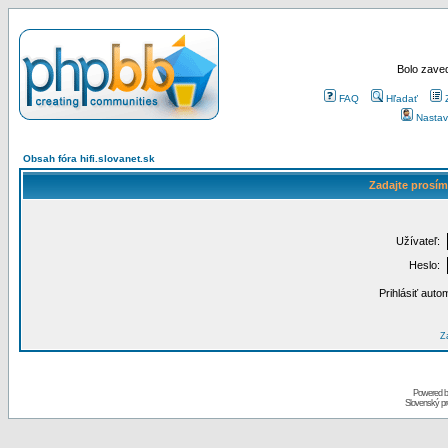
Bolo zaved
FAQ
Hľadať
Nastav
Obsah fóra hifi.slovanet.sk
Zadajte prosím
Užívateľ:
Heslo:
Prihlásiť auto
Za
Powered 
Slovenský p