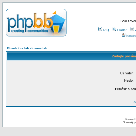
Bolo zaved
FAQ
Hľadať
Nastav
Obsah fóra hifi.slovanet.sk
Zadajte prosím
Užívateľ:
Heslo:
Prihlásiť auto
Za
Powered 
Slovenský p