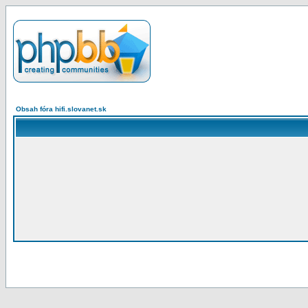
Obsah fóra hifi.slovanet.sk