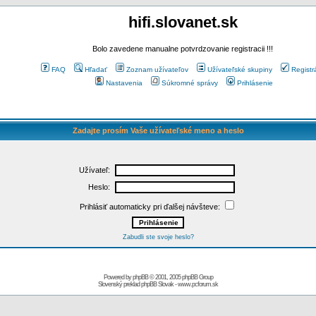
hifi.slovanet.sk
Bolo zavedene manualne potvrdzovanie registracii !!!
FAQ
Hľadať
Zoznam užívateľov
Užívateľské skupiny
Registr
Nastavenia
Súkromné správy
Prihlásenie
Zadajte prosím Vaše užívateľské meno a heslo
Užívateľ:
Heslo:
Prihlásiť automaticky pri ďalšej návšteve:
Zabudli ste svoje heslo?
Powered by
phpBB
© 2001, 2005 phpBB Group
Slovenský preklad
phpBB Slovak
-
www.pcforum.sk