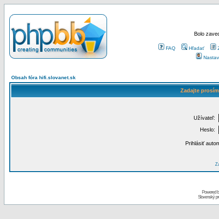
Bolo zaved
FAQ
Hľadať
Nastav
Obsah fóra hifi.slovanet.sk
Zadajte prosím
Užívateľ:
Heslo:
Prihlásiť auto
Za
Powered 
Slovenský p