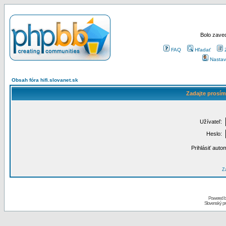
Bolo zaved
FAQ
Hľadať
Nastav
Obsah fóra hifi.slovanet.sk
Zadajte prosím
Užívateľ:
Heslo:
Prihlásiť auto
Za
Powered 
Slovenský p