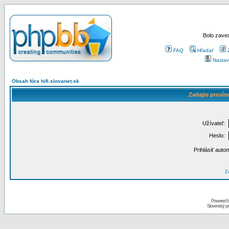
Bolo zaved
FAQ
Hľadať
Nastav
Obsah fóra hifi.slovanet.sk
Zadajte prosím
Užívateľ:
Heslo:
Prihlásiť auto
Za
Powered 
Slovenský p