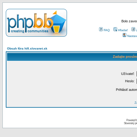
Bolo zaved
FAQ
Hľadať
Nastav
Obsah fóra hifi.slovanet.sk
Zadajte prosím
Užívateľ:
Heslo:
Prihlásiť auto
Za
Powered 
Slovenský p