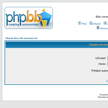
Bolo zaved
FAQ
Hľadať
Nastav
Obsah fóra hifi.slovanet.sk
Zadajte prosím
Užívateľ:
Heslo:
Prihlásiť auto
Za
Powered 
Slovenský p