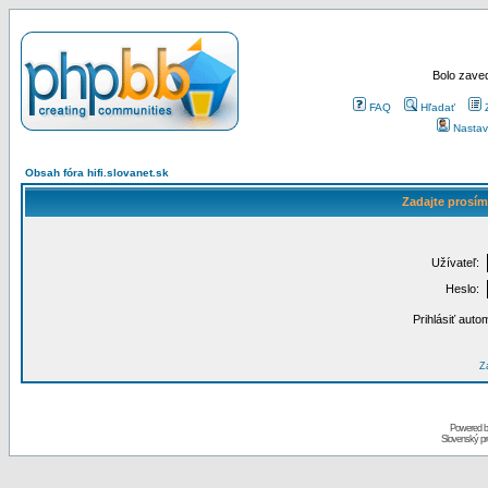
Bolo zaved
FAQ
Hľadať
Nastav
Obsah fóra hifi.slovanet.sk
Zadajte prosím
Užívateľ:
Heslo:
Prihlásiť auto
Za
Powered 
Slovenský p