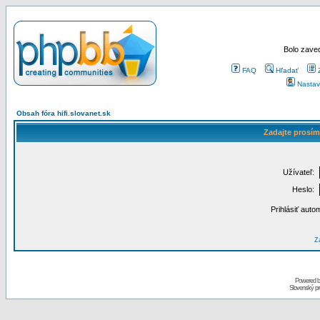
Bolo zaved
FAQ
Hľadať
Nastav
Obsah fóra hifi.slovanet.sk
Zadajte prosím
Užívateľ:
Heslo:
Prihlásiť auto
Za
Powered 
Slovenský p