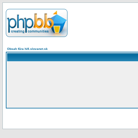
Obsah fóra hifi.slovanet.sk