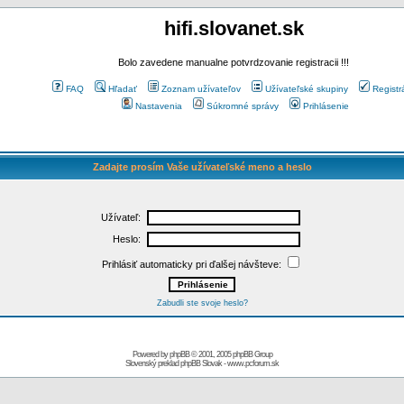
hifi.slovanet.sk
Bolo zavedene manualne potvrdzovanie registracii !!!
FAQ
Hľadať
Zoznam užívateľov
Užívateľské skupiny
Registr
Nastavenia
Súkromné správy
Prihlásenie
Zadajte prosím Vaše užívateľské meno a heslo
Užívateľ:
Heslo:
Prihlásiť automaticky pri ďalšej návšteve:
Zabudli ste svoje heslo?
Powered by
phpBB
© 2001, 2005 phpBB Group
Slovenský preklad
phpBB Slovak
-
www.pcforum.sk