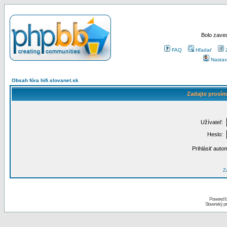
Bolo zaved
FAQ
Hľadať
Nastav
Obsah fóra hifi.slovanet.sk
Zadajte prosím
Užívateľ:
Heslo:
Prihlásiť auto
Za
Powered 
Slovenský p