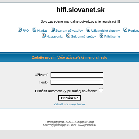
hifi.slovanet.sk
Bolo zavedene manualne potvrdzovanie registracii !!!
FAQ
Hľadať
Zoznam užívateľov
Užívateľské skupiny
Registr
Nastavenia
Súkromné správy
Prihlásenie
Zadajte prosím Vaše užívateľské meno a heslo
Užívateľ:
Heslo:
Prihlásiť automaticky pri ďalšej návšteve:
Zabudli ste svoje heslo?
Powered by
phpBB
© 2001, 2005 phpBB Group
Slovenský preklad
phpBB Slovak
-
www.pcforum.sk