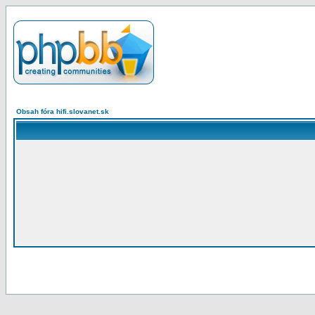
Obsah fóra hifi.slovanet.sk