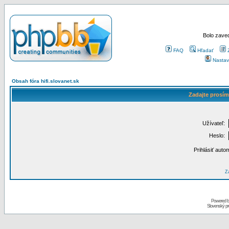
Bolo zaved
FAQ
Hľadať
Nastav
Obsah fóra hifi.slovanet.sk
Zadajte prosím
Užívateľ:
Heslo:
Prihlásiť auto
Za
Powered 
Slovenský p