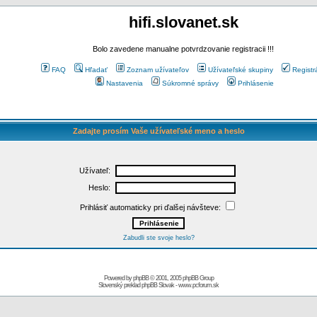
hifi.slovanet.sk
Bolo zavedene manualne potvrdzovanie registracii !!!
FAQ
Hľadať
Zoznam užívateľov
Užívateľské skupiny
Registr
Nastavenia
Súkromné správy
Prihlásenie
Zadajte prosím Vaše užívateľské meno a heslo
Užívateľ:
Heslo:
Prihlásiť automaticky pri ďalšej návšteve:
Zabudli ste svoje heslo?
Powered by
phpBB
© 2001, 2005 phpBB Group
Slovenský preklad
phpBB Slovak
-
www.pcforum.sk