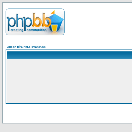
Obsah fóra hifi.slovanet.sk