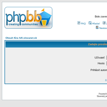
Bolo zaved
FAQ
Hľadať
Nastav
Obsah fóra hifi.slovanet.sk
Zadajte prosím
Užívateľ:
Heslo:
Prihlásiť auto
Za
Powered 
Slovenský p