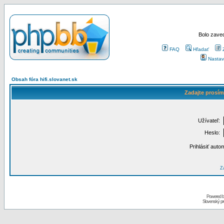
Bolo zaved
FAQ
Hľadať
Nastav
Obsah fóra hifi.slovanet.sk
Zadajte prosím
Užívateľ:
Heslo:
Prihlásiť auto
Za
Powered 
Slovenský p