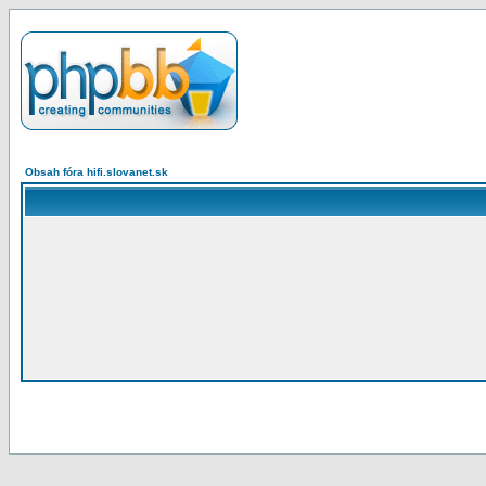
Obsah fóra hifi.slovanet.sk