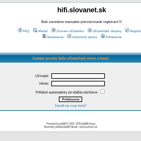
hifi.slovanet.sk
Bolo zavedene manualne potvrdzovanie registracii !!!
FAQ
Hľadať
Zoznam užívateľov
Užívateľské skupiny
Registr
Nastavenia
Súkromné správy
Prihlásenie
Zadajte prosím Vaše užívateľské meno a heslo
Užívateľ:
Heslo:
Prihlásiť automaticky pri ďalšej návšteve:
Zabudli ste svoje heslo?
Powered by
phpBB
© 2001, 2005 phpBB Group
Slovenský preklad
phpBB Slovak
-
www.pcforum.sk