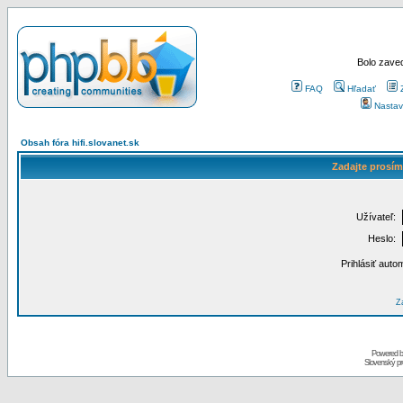
Bolo zaved
FAQ
Hľadať
Nastav
Obsah fóra hifi.slovanet.sk
Zadajte prosím
Užívateľ:
Heslo:
Prihlásiť auto
Za
Powered 
Slovenský p