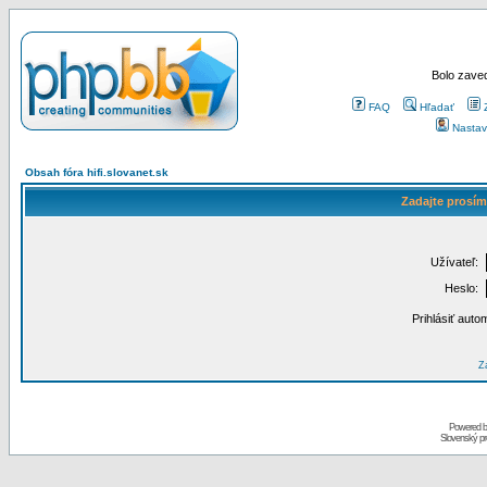
Bolo zaved
FAQ
Hľadať
Nastav
Obsah fóra hifi.slovanet.sk
Zadajte prosím
Užívateľ:
Heslo:
Prihlásiť auto
Za
Powered 
Slovenský p