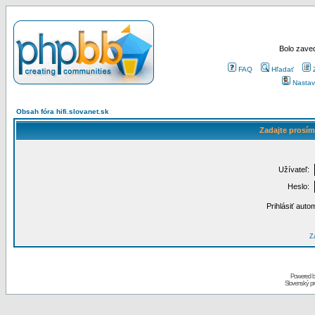
Bolo zaved
FAQ
Hľadať
Nastav
Obsah fóra hifi.slovanet.sk
Zadajte prosím
Užívateľ:
Heslo:
Prihlásiť auto
Za
Powered 
Slovenský p