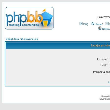
Bolo zaved
FAQ
Hľadať
Nastav
Obsah fóra hifi.slovanet.sk
Zadajte prosím
Užívateľ:
Heslo:
Prihlásiť auto
Za
Powered 
Slovenský p