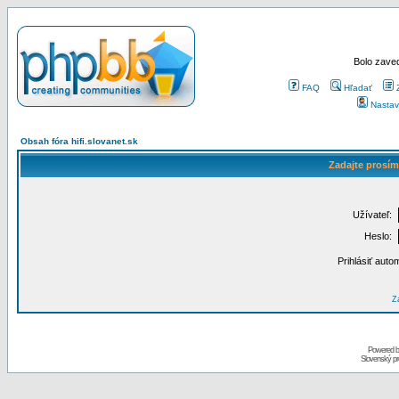
Bolo zaved
FAQ
Hľadať
Nastav
Obsah fóra hifi.slovanet.sk
Zadajte prosím
Užívateľ:
Heslo:
Prihlásiť auto
Za
Powered 
Slovenský p