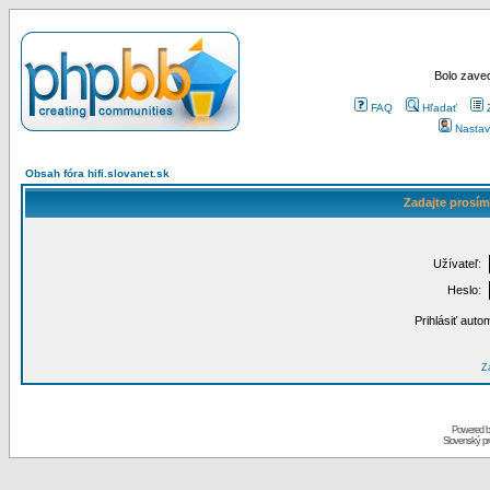
Bolo zaved
FAQ
Hľadať
Nastav
Obsah fóra hifi.slovanet.sk
Zadajte prosím
Užívateľ:
Heslo:
Prihlásiť auto
Za
Powered 
Slovenský p