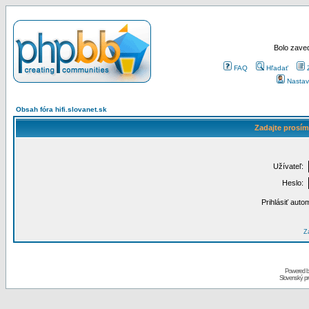
Bolo zaved
FAQ
Hľadať
Nastav
Obsah fóra hifi.slovanet.sk
Zadajte prosím
Užívateľ:
Heslo:
Prihlásiť auto
Za
Powered 
Slovenský p