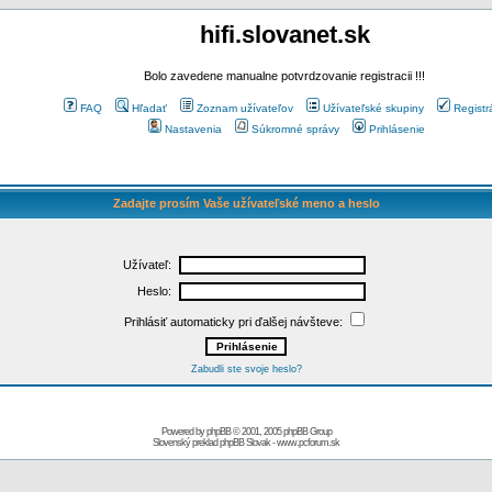
hifi.slovanet.sk
Bolo zavedene manualne potvrdzovanie registracii !!!
FAQ
Hľadať
Zoznam užívateľov
Užívateľské skupiny
Registr
Nastavenia
Súkromné správy
Prihlásenie
Zadajte prosím Vaše užívateľské meno a heslo
Užívateľ:
Heslo:
Prihlásiť automaticky pri ďalšej návšteve:
Zabudli ste svoje heslo?
Powered by
phpBB
© 2001, 2005 phpBB Group
Slovenský preklad
phpBB Slovak
-
www.pcforum.sk