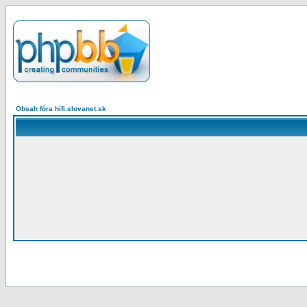
Obsah fóra hifi.slovanet.sk