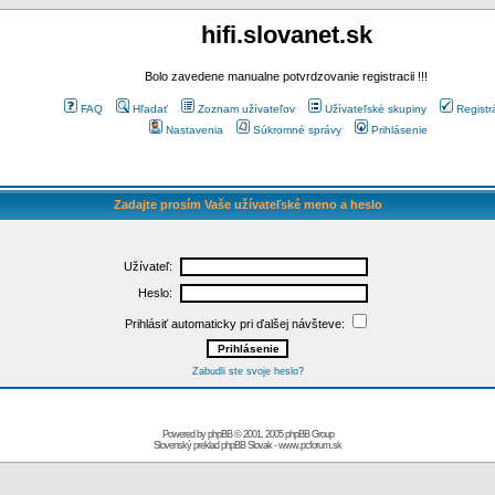
hifi.slovanet.sk
Bolo zavedene manualne potvrdzovanie registracii !!!
FAQ
Hľadať
Zoznam užívateľov
Užívateľské skupiny
Registr
Nastavenia
Súkromné správy
Prihlásenie
Zadajte prosím Vaše užívateľské meno a heslo
Užívateľ:
Heslo:
Prihlásiť automaticky pri ďalšej návšteve:
Zabudli ste svoje heslo?
Powered by
phpBB
© 2001, 2005 phpBB Group
Slovenský preklad
phpBB Slovak
-
www.pcforum.sk