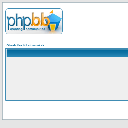
Obsah fóra hifi.slovanet.sk