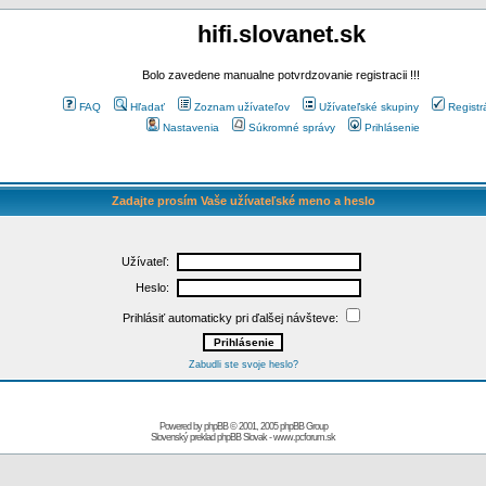
hifi.slovanet.sk
Bolo zavedene manualne potvrdzovanie registracii !!!
FAQ
Hľadať
Zoznam užívateľov
Užívateľské skupiny
Registr
Nastavenia
Súkromné správy
Prihlásenie
Zadajte prosím Vaše užívateľské meno a heslo
Užívateľ:
Heslo:
Prihlásiť automaticky pri ďalšej návšteve:
Zabudli ste svoje heslo?
Powered by
phpBB
© 2001, 2005 phpBB Group
Slovenský preklad
phpBB Slovak
-
www.pcforum.sk