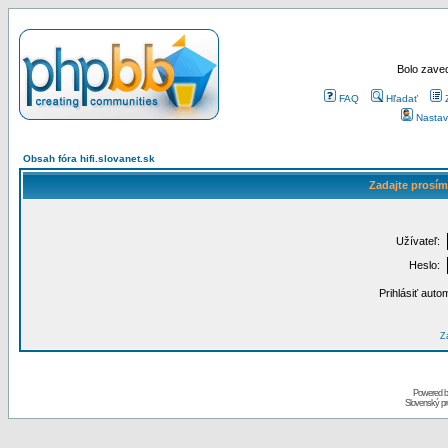
Bolo zaved
FAQ
Hľadať
Nastav
Obsah fóra hifi.slovanet.sk
Zadajte prosím
Užívateľ:
Heslo:
Prihlásiť auto
Za
Powered 
Slovenský p