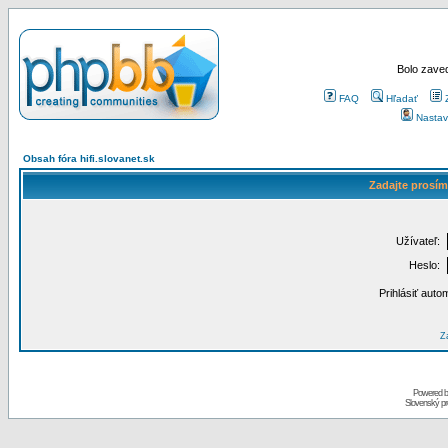
Bolo zaved
FAQ
Hľadať
Nastav
Obsah fóra hifi.slovanet.sk
Zadajte prosím
Užívateľ:
Heslo:
Prihlásiť auto
Za
Powered 
Slovenský p