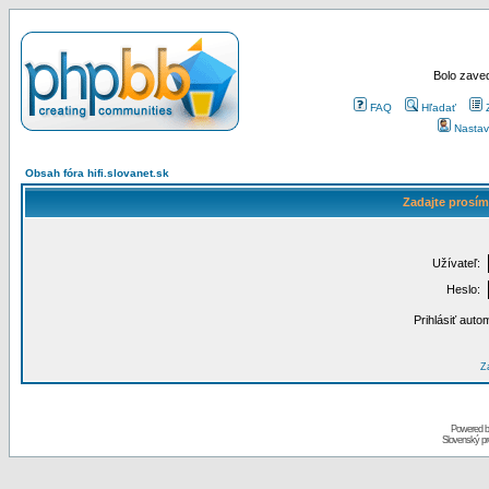
Bolo zaved
FAQ
Hľadať
Nastav
Obsah fóra hifi.slovanet.sk
Zadajte prosím
Užívateľ:
Heslo:
Prihlásiť auto
Za
Powered 
Slovenský p