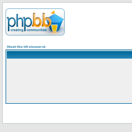
Obsah fóra hifi.slovanet.sk