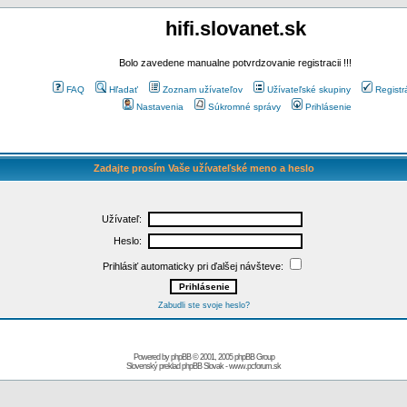
hifi.slovanet.sk
Bolo zavedene manualne potvrdzovanie registracii !!!
FAQ
Hľadať
Zoznam užívateľov
Užívateľské skupiny
Registr
Nastavenia
Súkromné správy
Prihlásenie
Zadajte prosím Vaše užívateľské meno a heslo
Užívateľ:
Heslo:
Prihlásiť automaticky pri ďalšej návšteve:
Zabudli ste svoje heslo?
Powered by
phpBB
© 2001, 2005 phpBB Group
Slovenský preklad
phpBB Slovak
-
www.pcforum.sk