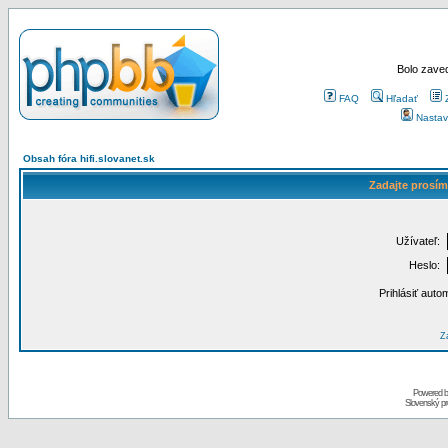
Bolo zaved
FAQ
Hľadať
Nastav
Obsah fóra hifi.slovanet.sk
Zadajte prosím
Užívateľ:
Heslo:
Prihlásiť auto
Za
Powered 
Slovenský p