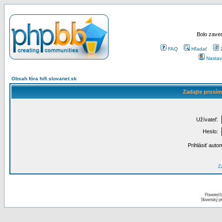
Bolo zaved
FAQ
Hľadať
Nastav
Obsah fóra hifi.slovanet.sk
Zadajte prosím
Užívateľ:
Heslo:
Prihlásiť auto
Za
Powered 
Slovenský p