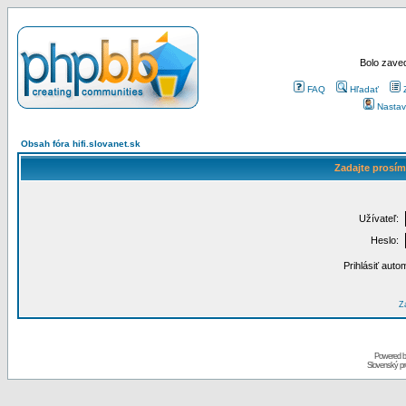
Bolo zaved
FAQ
Hľadať
Nastav
Obsah fóra hifi.slovanet.sk
Zadajte prosím
Užívateľ:
Heslo:
Prihlásiť auto
Za
Powered 
Slovenský p