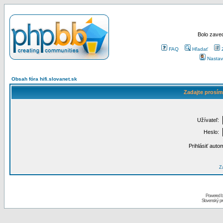
Bolo zaved
FAQ
Hľadať
Nastav
Obsah fóra hifi.slovanet.sk
Zadajte prosím
Užívateľ:
Heslo:
Prihlásiť auto
Za
Powered 
Slovenský p