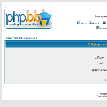
Bolo zaved
FAQ
Hľadať
Nastav
Obsah fóra hifi.slovanet.sk
Zadajte prosím
Užívateľ:
Heslo:
Prihlásiť auto
Za
Powered 
Slovenský p