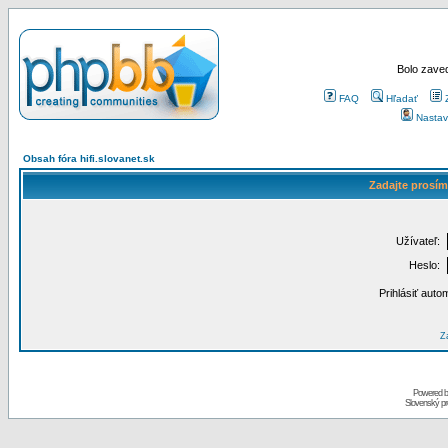
Bolo zaved
FAQ
Hľadať
Nastav
Obsah fóra hifi.slovanet.sk
Zadajte prosím
Užívateľ:
Heslo:
Prihlásiť auto
Za
Powered 
Slovenský p