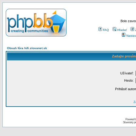
Bolo zaved
FAQ
Hľadať
Nastav
Obsah fóra hifi.slovanet.sk
Zadajte prosím
Užívateľ:
Heslo:
Prihlásiť auto
Za
Powered 
Slovenský p