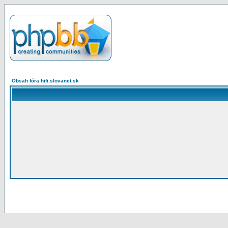
Obsah fóra hifi.slovanet.sk