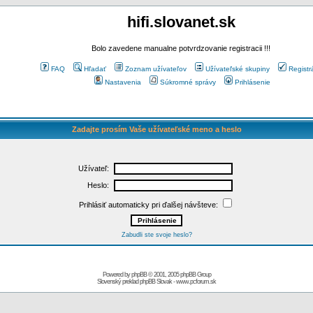
hifi.slovanet.sk
Bolo zavedene manualne potvrdzovanie registracii !!!
FAQ
Hľadať
Zoznam užívateľov
Užívateľské skupiny
Registr
Nastavenia
Súkromné správy
Prihlásenie
Zadajte prosím Vaše užívateľské meno a heslo
Užívateľ:
Heslo:
Prihlásiť automaticky pri ďalšej návšteve:
Zabudli ste svoje heslo?
Powered by
phpBB
© 2001, 2005 phpBB Group
Slovenský preklad
phpBB Slovak
-
www.pcforum.sk