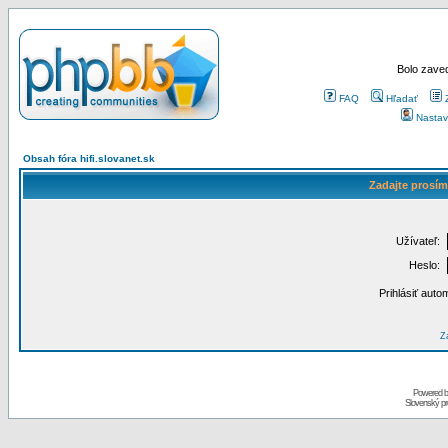
Bolo zaved
FAQ
Hľadať
Nastav
Obsah fóra hifi.slovanet.sk
Zadajte prosím
Užívateľ:
Heslo:
Prihlásiť auto
Za
Powered 
Slovenský p